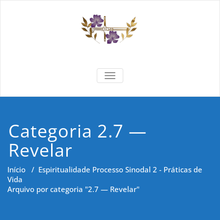
Skip
to
content
Formar e
Cidadania e Dignidade Humana
TOGGLE NAVIGATION
Saber
Categoria 2.7 —
Revelar
Início
/
Espiritualidade
Processo Sinodal
2 - Práticas de
Vida
Arquivo por categoria "2.7 — Revelar"