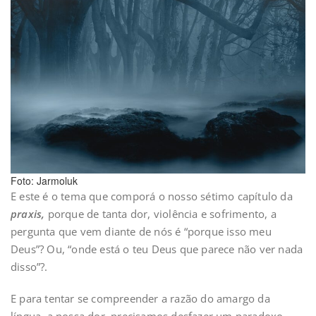
Foto: Jarmoluk
E este é o tema que comporá o nosso sétimo capítulo da
praxis,
porque de tanta dor, violência e sofrimento, a
pergunta que vem diante de nós é “porque isso meu
Deus”? Ou, “onde está o teu Deus que parece não ver nada
disso”?.
E para tentar se compreender a razão do amargo da
língua, a nossa dor, precisamos desfazer um paradoxo,