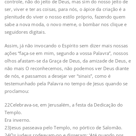
controle, não do jeito de Deus, mas sim do nosso jeito de
ser, viver e ter as coisas, para nós, o ápice da criação é a
plenitude do viver o nosso estilo próprio, fazendo quem
sabe a nova moda, o novo meme, o bombar nos clique e
seguidores digitais.
Assim, já não invocando o Espírito sem dizer mais nossas
ações “faça-se em mim, segundo a vossa Palavra”, nossos
olhos afastam-se da Graça de Deus, da amizade de Deus, e
não mais O reconhecemos, não podemos ver Deus diante
de nós, e passamos a desejar ver “sinais”, como é
testemunhado pela Palavra no tempo de Jesus quando se
proclamou:
22Celebrava-se, em Jerusalém, a festa da Dedicação do
Templo.
Era inverno.
23Jesus passeava pelo Templo, no pórtico de Salomão.
24Os judeus rodeavam-no e disseram: ‘Até quando nos