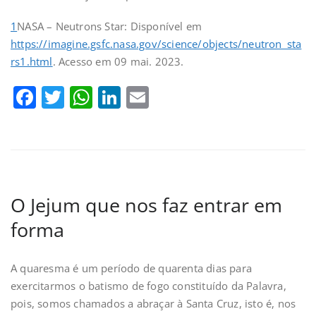
1
NASA – Neutrons Star: Disponível em
https://imagine.gsfc.nasa.gov/science/objects/neutron_sta
rs1.html
. Acesso em 09 mai. 2023.
Facebook
Twitter
WhatsApp
LinkedIn
Email
O Jejum que nos faz entrar em
forma
A quaresma é um período de quarenta dias para
exercitarmos o batismo de fogo constituído da Palavra,
pois, somos chamados a abraçar à Santa Cruz, isto é, nos