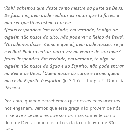
‘
Rabi, sabemos que vieste como mestre da parte de Deus.
De fato, ninguém pode realizar os sinais que tu fazes, a
não ser que Deus esteja com ele.
3
Jesus respondeu: ‘
e
m verdade, em verdade, te digo, se
alguém não nasce do alto, não pode ver o Reino de Deus’.
4
Nicodemos disse: ‘Como é que alguém pode nascer, se já
é velho? Poderá entrar outra vez no ventre de sua mãe?’
Jesus Respondeu ‘
Em verdade, em verdade, te digo, se
alguém não nasce da água e do Espírito, não pode entrar
6
no Reino de Deus.
Quem nasce da carne é carne; quem
nasce do Espírito é espírito
’ (Jo 3,1-6 – Liturgia 2º Dom. da
Páscoa).
Portanto, quando percebemos que nossos pensamentos
nos enganam, vemos que essa graça não provem de nós,
miseráveis pecadores que somos, mas somente como
dom de Deus, como nos foi revelada no louvor de São
João: