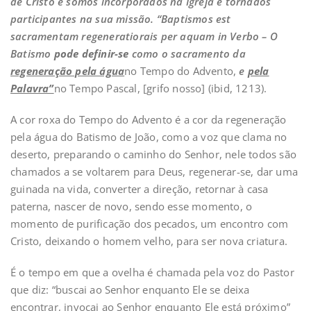
de Cristo e somos incorporados na Igreja e tornados
participantes na sua missão. “Baptismos est
sacramentam regeneratiorais per aquam in Verbo – O
Batismo
pode definir-se
como o sacramento da
regeneração pela água
no Tempo do Advento,
e
pela
Palavra”
no Tempo Pascal, [grifo nosso] (ibid, 1213).
A cor roxa do Tempo do Advento é a cor da regeneração
pela água do Batismo de João, como a voz que clama no
deserto, preparando o caminho do Senhor, nele todos são
chamados a se voltarem para Deus, regenerar-se, dar uma
guinada na vida, converter a direção, retornar à casa
paterna, nascer de novo, sendo esse momento, o
momento de purificação dos pecados, um encontro com
Cristo, deixando o homem velho, para ser nova criatura.
É o tempo em que a ovelha é chamada pela voz do Pastor
que diz: “buscai ao Senhor enquanto Ele se deixa
encontrar, invocai ao Senhor enquanto Ele está próximo”