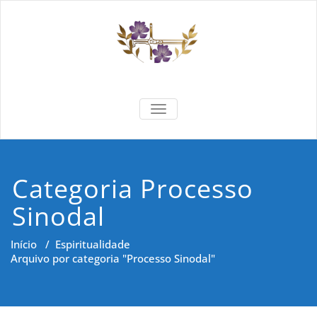
Skip
to
content
Formar e
Cidadania e Dignidade Humana
TOGGLE NAVIGATION
Saber
Categoria Processo
Sinodal
Início
/
Espiritualidade
Arquivo por categoria "Processo Sinodal"