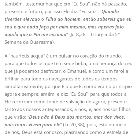
também, testemunhar que em “Eu Sou”, não há passado,
presente e futuro, por isso Ele diz: “Eu sou”: “
Quando
tiverdes elevado o Filho do homem, então sabereis que eu
sou e que nada faço por mim mesmo, mas apenas falo
aquilo que o Pai me ensinou
” (Jo 8,28 – Liturgia da 5ª
Semana da Quaresma).
A “haurietis acqua” é um pulsar no coração do mundo,
para que todos os que têm sede beba, uma herança do céu
que já podemos desfrutar, o Emanuel, é como um farol a
brilhar para todo os navegantes de todos os tempos
simultaneamente, porque É o que É, como era no princípio
agora e sempre, amém, e diz: “Eu Sou”, para que todos a
Ele recorram como fonte de salvação do agora, presente
tanto aos nossos antepassados, à nós, e, aos nossos filhos
que virão: “
Deus não é Deus dos mortos, mas dos vivos,
pois todos vivem para ele
” (Lc 20,38), pois, está no meio
de nós, Deus está conosco, plasmando como a estrela de