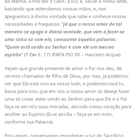
da Manhã, a nos dar o calor, a luz, e, saciar a nossa sede,
bastando que estendamos nossas mãos, e, nos
apeguemos à divina vontade que sabe e conhece nossas
necessidades e fraquezas: “
já que o nosso amor de tal
maneira se apega à divina vontade, que vem a fazer-se
uma coisa só com ela, consoante aquelas palavras:
“Quem está unido ao Senhor é com ele um mesmo
espírito
” (
1 Cor
6, 17) (PAPA PIO XII – Haurietis Acqua).
Vejam que grande presente de amor o Pai nos deu, de
sermos chamados de filho de Deus, por isso, já podemos
ver que Ele está vivo ao nosso lado, e podemos tocá-lo,
basta para isso, que em nós o nosso amor só deseje fazer
uma só coisa: estar unido ao Senhor para que Ele e o Pai
faça-se em nós suas moradas, abrindo nosso coração para
acolher ao Espírito (Ecce ancilla – faça-se em mim,
conforme tua Palavra).
Pois assim, conseguimos reconhecer a luz do Sacrifício