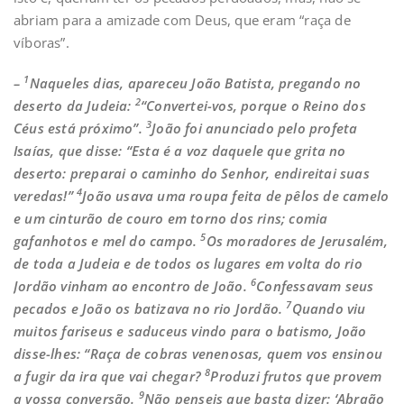
abriam para a amizade com Deus, que eram “raça de
víboras”.
1
–
Naqueles dias, apareceu João Batista, pregando no
2
deserto da Judeia:
“Convertei-vos, porque o Reino dos
3
Céus está próximo”.
João foi anunciado pelo profeta
Isaías, que disse: “Esta é a voz daquele que grita no
deserto: preparai o caminho do Senhor, endireitai suas
4
veredas!”
João usava uma roupa feita de pêlos de camelo
e um cinturão de couro em torno dos rins; comia
5
gafanhotos e mel do campo.
Os moradores de Jerusalém,
de toda a Judeia e de todos os lugares em volta do rio
6
Jordão vinham ao encontro de João.
Confessavam seus
7
pecados e João os batizava no rio Jordão.
Quando viu
muitos fariseus e saduceus vindo para o batismo, João
disse-lhes: “Raça de cobras venenosas, quem vos ensinou
8
a fugir da ira que vai chegar?
Produzi frutos que provem
9
a vossa conversão.
Não penseis que basta dizer: ‘Abraão