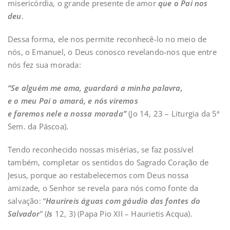
misericórdia, o grande presente de amor
que o Pai nos
deu
.
Dessa forma, ele nos permite reconhecê-lo no meio de
nós, o Emanuel, o Deus conosco revelando-nos que entre
nós fez sua morada:
“Se alguém me ama, guardará a minha palavra,
e o meu Pai o amará, e nós viremos
e faremos nele a nossa morada”
(Jo 14, 23 – Liturgia da 5ª
Sem. da Páscoa).
Tendo reconhecido nossas misérias, se faz possível
também, completar os sentidos do Sagrado Coração de
Jesus, porque ao restabelecemos com Deus nossa
amizade, o Senhor se revela para nós como fonte da
salvação: “
Haurireis águas com gáudio das fontes do
Salvador
” (
Is
12, 3) (Papa Pio XII – Haurietis Acqua).