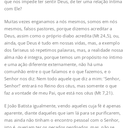
que nos impede ter sentir Deus, de ter uma relação íntima
com Ele?
Muitas vezes enganamos a nós mesmos, somos em nós
mesmos, falsos pastores, porque dizemos acreditar a
Deus, assim como o próprio diabo acredita (Mt 24,5), ou,
ainda, que Deus é tudo em nossas vidas, mas, a exemplo
dos fariseus só repetimos palavras, mas, a realidade nossa
alma não é integra, porque temos um propósito no íntimo
e uma ação diferente externamente, não há uma
comunhão entre o que falamos e o que fazemos, e o
Senhor nos diz: Nem todo aquele que diz a mim: ‘Senhor,
Senhor!’ entrará no Reino dos céus, mas somente o que
faz a vontade de meu Pai, que está nos céus (Mt 7,21).
E João Batista igualmente, vendo aqueles cuja fé é apenas
aparente, diante daqueles que iam lá para se purificarem,
mas ainda não tinham o encontro pessoal com o Senhor,
isto é, queriam ter os pecados perdoados, mas, não se