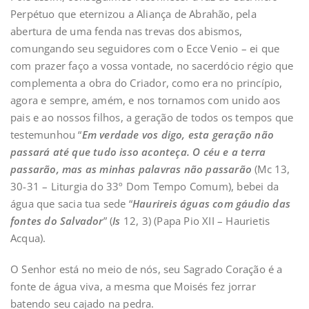
Perpétuo que eternizou a Aliança de Abrahão, pela
abertura de uma fenda nas trevas dos abismos,
comungando seu seguidores com o Ecce Venio – ei que
com prazer faço a vossa vontade, no sacerdócio régio que
complementa a obra do Criador, como era no princípio,
agora e sempre, amém, e nos tornamos com unido aos
pais e ao nossos filhos, a geração de todos os tempos que
testemunhou “
Em verdade vos digo, esta geração não
passará até que tudo isso aconteça. O céu e a terra
passarão, mas as minhas palavras não passarão
(Mc 13,
30-31 – Liturgia do 33º Dom Tempo Comum), bebei da
água que sacia tua sede “
Haurireis águas com gáudio das
fontes do Salvador
” (
Is
12, 3) (Papa Pio XII – Haurietis
Acqua).
O Senhor está no meio de nós, seu Sagrado Coração é a
fonte de água viva, a mesma que Moisés fez jorrar
batendo seu cajado na pedra.