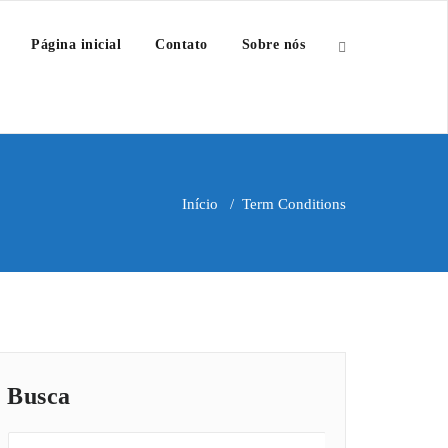
Página inicial
Contato
Sobre nós
Início
/
Term Conditions
Busca