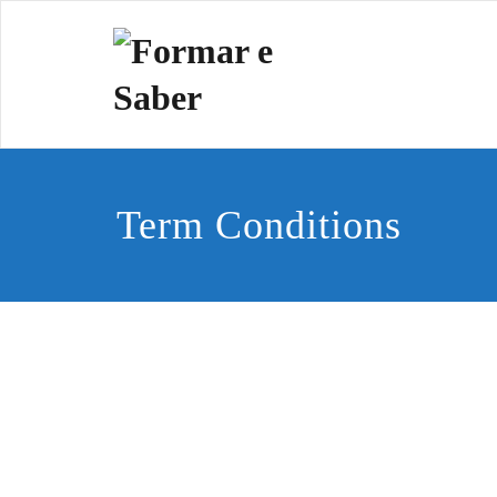
Skip
to
Formar e 
Cidadania e Dignida
content
Term Conditions