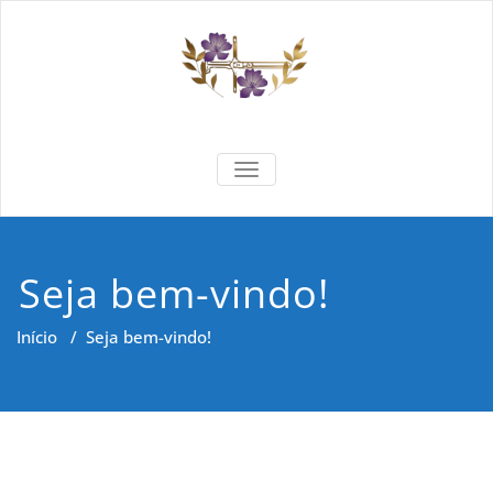
Skip
to
content
Formar e
Cidadania e Dignidade Humana
TOGGLE NAVIGATION
Saber
Seja bem-vindo!
Início
/
Seja bem-vindo!