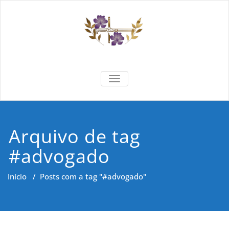
Skip
to
content
Formar e
Cidadania e Dignidade Humana
TOGGLE NAVIGATION
Saber
Arquivo de tag
#advogado
Início
/
Posts com a tag "#advogado"