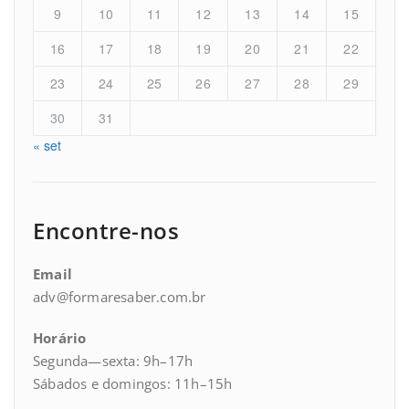
9
10
11
12
13
14
15
16
17
18
19
20
21
22
23
24
25
26
27
28
29
30
31
« set
Encontre-nos
Email
adv@formaresaber.com.br
Horário
Segunda—sexta: 9h–17h
Sábados e domingos: 11h–15h