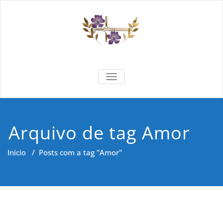
Skip
to
content
Formar e
Cidadania e Dignidade Humana
TOGGLE NAVIGATION
Saber
Arquivo de tag Amor
Início
/
Posts com a tag "Amor"