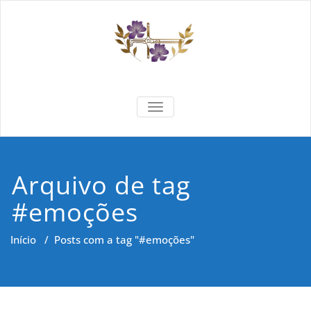
Skip
to
content
Formar e
Cidadania e Dignidade Humana
TOGGLE NAVIGATION
Saber
Arquivo de tag
#emoções
Início
/
Posts com a tag "#emoções"