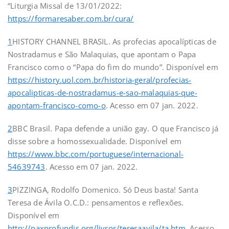
“Liturgia Missal de 13/01/2022:
https://formaresaber.com.br/cura/
1
HISTORY CHANNEL BRASIL. As profecias apocalípticas de
Nostradamus e São Malaquias, que apontam o Papa
Francisco como o “Papa do fim do mundo”. Disponível em
https://history.uol.com.br/historia-geral/profecias-
apocalipticas-de-nostradamus-e-sao-malaquias-que-
apontam-francisco-como-o
. Acesso em 07 jan. 2022.
2
BBC Brasil. Papa defende a união gay. O que Francisco já
disse sobre a homossexualidade. Disponível em
https://www.bbc.com/portuguese/internacional-
54639743
. Acesso em 07 jan. 2022.
3
PIZZINGA, Rodolfo Domenico. Só Deus basta! Santa
Teresa de Ávila O.C.D.: pensamentos e reflexões.
Disponível em
http://paxprofundis.org/livros/teresaavila/ta.htm
. Acesso