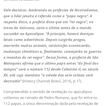
Vale destacar, lembrando as profecias de Nostradamus,
que o líder jesuíta é referido como o “papa negro”. A
respeito disso, o profeta disse que um “rei negro”, no
trono do Vaticano, seria o último antes de o mundo
sucumbir ao Apocalipse: “A princípio, haverá doenças
letais como advertência. Depois surgirão pragas,
morrerão muitos animais, catástrofes acontecerão,
mudanças climáticas e, finalmente, começarão as guerras
e invasões do rei negro”. Dessa forma, a profecia de São
Malaquias afirma que o último papa antes “do final dos
tempos” será o número 112 desde Celestino II, no século
XII, sob cujo mandato “a cidade das sete colinas será
1
destruída”
(History Channel Brasil, 2016, p.1
).
Compreendido o sentido de revelação ou apocalipse,
voltemos ao reinado de Pedro Romano, que foi entre os
112 papas, a única denominação dada pela revelação de