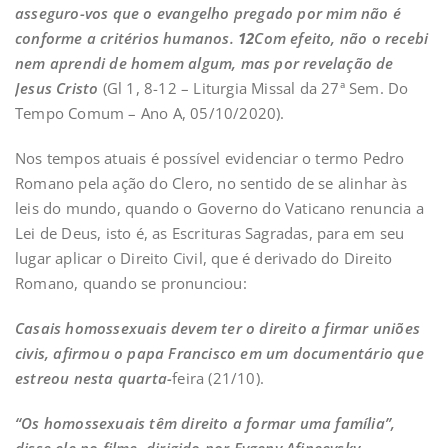
asseguro-vos que o evangelho pregado por mim não é
conforme a critérios humanos.
12
Com efeito, não o recebi
nem aprendi de homem algum, mas por revelação de
Jesus Cristo
(Gl 1, 8-12 – Liturgia Missal da 27ª Sem. Do
Tempo Comum – Ano A, 05/10/2020).
Nos tempos atuais é possível evidenciar o termo Pedro
Romano pela ação do Clero, no sentido de se alinhar às
leis do mundo, quando o Governo do Vaticano renuncia a
Lei de Deus, isto é, as Escrituras Sagradas, para em seu
lugar aplicar o Direito Civil, que é derivado do Direito
Romano, quando se pronunciou:
Casais homossexuais devem ter o direito a firmar uniões
civis, afirmou o papa
Francisco em um documentário que
estreou nesta quarta-
feira (21/10).
“Os homossexuais têm direito a formar uma família”,
disse ele no filme, dirigido por Evgeny Afineevsky
.