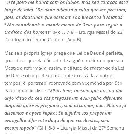
“Este povo me honra com os lábios, mas seu coração está
7
longe de mim.
De nada adianta o culto que me prestam,
pois, as doutrinas que ensinam são preceitos humanos’.
8
Vós abandonais o mandamento de Deus para seguir a
tradição dos homens”
(Mc 7, 7-8 – Liturgia Missal do 22º
Domingo do Tempo Comum, Ano B).
Mas se a própria Igreja prega que Lei de Deus é perfeita,
quer dizer que ela não admite alguém maior do que seu
Mestre a reformá-la, assim, a atitude de afastar-se da Lei
de Deus sob o pretexto de contextualizá-la a outros
tempos, é, portanto, reprovada com veemência por São
Paulo quando disse: “
8
Pois bem, mesmo que nós ou um
anjo vindo do céu vos pregasse um evangelho diferente
daquele que vos pregamos, seja excomungado.
9
Como já
dissemos e agora repito: Se alguém vos pregar um
evangelho diferente daquele que recebestes, seja
excomungado
” (Gl 1,8-9 – Liturgia Missal da 27ª Semana