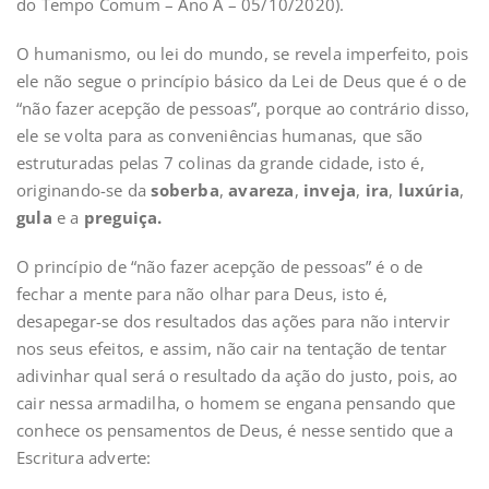
do Tempo Comum – Ano A – 05/10/2020).
O humanismo, ou lei do mundo, se revela imperfeito, pois
ele não segue o princípio básico da Lei de Deus que é o de
“não fazer acepção de pessoas”, porque ao contrário disso,
ele se volta para as conveniências humanas, que são
estruturadas pelas 7 colinas da grande cidade, isto é,
originando-se da
soberba
,
avareza
,
inveja
,
ira
,
luxúria
,
gula
e a
preguiça.
O princípio de “não fazer acepção de pessoas” é o de
fechar a mente para não olhar para Deus, isto é,
desapegar-se dos resultados das ações para não intervir
nos seus efeitos, e assim, não cair na tentação de tentar
adivinhar qual será o resultado da ação do justo, pois, ao
cair nessa armadilha, o homem se engana pensando que
conhece os pensamentos de Deus, é nesse sentido que a
Escritura adverte: