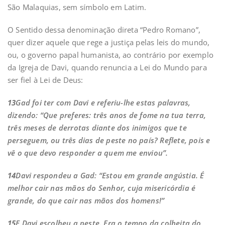
São Malaquias, sem símbolo em Latim.
O Sentido dessa denominação direta “Pedro Romano”,
quer dizer aquele que rege a justiça pelas leis do mundo,
ou, o governo papal humanista, ao contrário por exemplo
da Igreja de Davi, quando renuncia a Lei do Mundo para
ser fiel à Lei de Deus:
13
Gad foi ter com Davi e referiu-lhe estas palavras,
dizendo: “Que preferes: três anos de fome na tua terra,
três meses de derrotas diante dos inimigos que te
perseguem, ou três dias de peste no país? Reflete, pois e
vê o que devo responder a quem me enviou”.
14
Davi respondeu a Gad: “Estou em grande angústia. É
melhor cair nas mãos do Senhor, cuja misericórdia é
grande, do que cair nas mãos dos homens!”
15
E Davi escolheu a peste. Era o tempo da colheita do