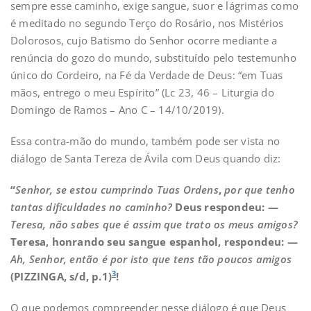
sempre esse caminho, exige sangue, suor e lágrimas como
é meditado no segundo Terço do Rosário, nos Mistérios
Dolorosos, cujo Batismo do Senhor ocorre mediante a
renúncia do gozo do mundo, substituído pelo testemunho
único do Cordeiro, na Fé da Verdade de Deus: “em Tuas
mãos, entrego o meu Espírito” (Lc 23, 46 – Liturgia do
Domingo de Ramos – Ano C – 14/10/2019).
Essa contra-mão do mundo, também pode ser vista no
diálogo de Santa Tereza de Ávila com Deus quando diz:
“
Senhor, se estou cumprindo Tuas Ordens
,
por que tenho
tantas dificuldades no caminho?
Deus respondeu: —
Teresa, não sabes que é assim que trato os meus amigos?
Teresa, honrando seu sangue espanhol, respondeu: —
Ah, Senhor, então é por isto que tens tão poucos amigos
3
(PIZZINGA, s/d, p.1)
!
O que podemos compreender nesse diálogo é que Deus