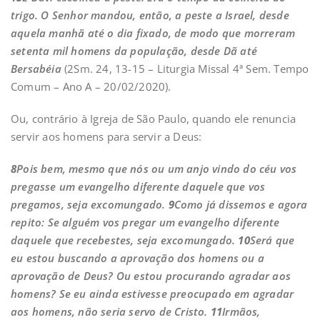
trigo. O Senhor mandou, então, a peste a Israel, desde
aquela manhã até o dia fixado, de modo que morreram
setenta mil homens da população, desde Dã até
Bersabéia
(2Sm. 24, 13-15 – Liturgia Missal 4ª Sem. Tempo
Comum – Ano A – 20/02/2020).
Ou, contrário à Igreja de São Paulo, quando ele renuncia
servir aos homens para servir a Deus:
8
Pois bem, mesmo que nós ou um anjo vindo do céu vos
pregasse um evangelho diferente daquele que vos
pregamos, seja excomungado.
9
Como já dissemos e agora
repito: Se alguém vos pregar um evangelho diferente
daquele que recebestes, seja excomungado.
10
Será que
eu estou buscando a aprovação dos homens ou a
aprovação de Deus? Ou estou procurando agradar aos
homens? Se eu ainda estivesse preocupado em agradar
aos homens, não seria servo de Cristo.
11
Irmãos,