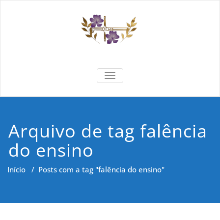
Skip
to
content
Formar e
Cidadania e Dignidade Humana
TOGGLE NAVIGATION
Saber
Arquivo de tag falência
do ensino
Início
/
Posts com a tag "falência do ensino"