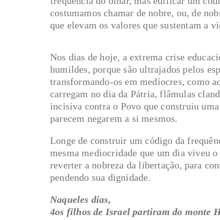
frequência do olhar, mas edificar um cód
costumamos chamar de nobre, ou, de nob
que elevam os valores que sustentam a vi
Nos dias de hoje, a extrema crise educac
humildes, porque são ultrajados pelos es
transformando-os em medíocres, como ac
carregam no dia da Pátria, flâmulas cland
incisiva contra o Povo que construiu um
parecem negarem a si mesmos.
Longe de construir um código da frequên
mesma mediocridade que um dia viveu o 
reverter a nobreza da libertação, para c
pendendo sua dignidade.
Naqueles dias,
4os filhos de Israel partiram do monte H