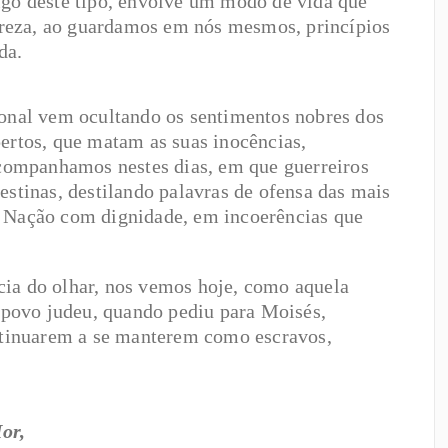
igo deste tipo, envolve um modo de vida que
reza, ao guardamos em nós mesmos, princípios
da.
ional vem ocultando os sentimentos nobres dos
pertos, que matam as suas inocências,
ompanhamos nestes dias, em que guerreiros
estinas, destilando palavras de ofensa das mais
a Nação com dignidade, em incoerências que
cia do olhar, nos vemos hoje, como aquela
povo judeu, quando pediu para Moisés,
ontinuarem a se manterem como escravos,
or,