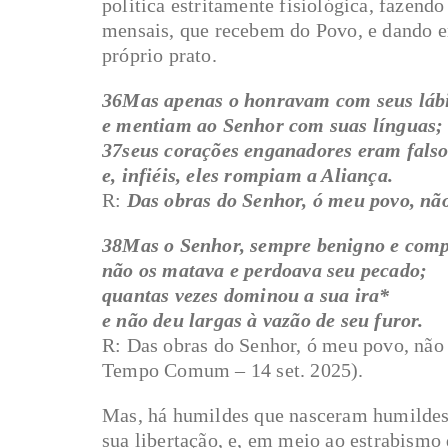
politica estritamente fisiológica, fazend
mensais, que recebem do Povo, e dando em
próprio prato.
36Mas apenas o honravam com seus láb
e mentiam ao Senhor com suas línguas;
37seus corações enganadores eram fals
e, infiéis, eles rompiam a Aliança.
R:
Das obras do Senhor, ó meu povo, não
38Mas o Senhor, sempre benigno e comp
não os matava e perdoava seu pecado;
quantas vezes dominou a sua ira*
e não deu largas à vazão de seu furor.
R: Das obras do Senhor, ó meu povo, não
Tempo Comum – 14 set. 2025).
Mas, há humildes que nasceram humildes,
sua libertação, e, em meio ao estrabismo