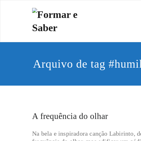
Skip
to
Formar e 
Cidadania e Dignida
content
Arquivo de tag #humi
A frequência do olhar
Na bela e inspiradora canção Labirinto, 