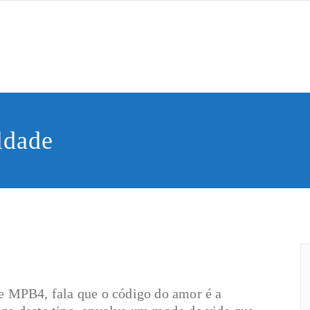
Saber
de Humana
ldade
de MPB4, fala que o código do amor é a