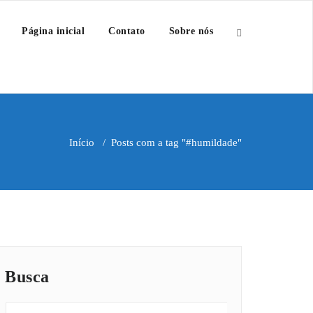
Página inicial
Contato
Sobre nós
Início
/
Posts com a tag "#humildade"
Busca