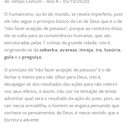
do Tempo Comum – Ano A – 05/10/2020).
O humanismo, ou lei do mundo, se revela imperfeito, pois
ele não segue o princípio básico da Lei de Deus que é o de
“não fazer acepção de pessoas”, porque ao contrário disso,
ele se volta para as conveniências humanas, que são
estruturadas pelas 7 colinas da grande cidade, isto é,
originando-se da
soberba
,
avareza
,
inveja
,
ira
,
luxúria
,
gula
e a
preguiça.
O princípio de “não fazer acepção de pessoas” é o de
fechar a mente para não olhar para Deus, isto é,
desapegar-se dos resultados das ações para não intervir
nos seus efeitos, e assim, não cair na tentação de tentar
adivinhar qual será o resultado da ação do justo, pois, ao
cair nessa armadilha, o homem se engana pensando que
conhece os pensamentos de Deus, é nesse sentido que a
Escritura adverte: