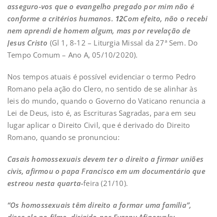
asseguro-vos que o evangelho pregado por mim não é
conforme a critérios humanos.
12
Com efeito, não o recebi
nem aprendi de homem algum, mas por revelação de
Jesus Cristo
(Gl 1, 8-12 – Liturgia Missal da 27ª Sem. Do
Tempo Comum – Ano A, 05/10/2020).
Nos tempos atuais é possível evidenciar o termo Pedro
Romano pela ação do Clero, no sentido de se alinhar às
leis do mundo, quando o Governo do Vaticano renuncia a
Lei de Deus, isto é, as Escrituras Sagradas, para em seu
lugar aplicar o Direito Civil, que é derivado do Direito
Romano, quando se pronunciou:
Casais homossexuais devem ter o direito a firmar uniões
civis, afirmou o papa
Francisco em um documentário que
estreou nesta quarta-
feira (21/10).
“Os homossexuais têm direito a formar uma família”,
disse ele no filme, dirigido por Evgeny Afineevsky
.