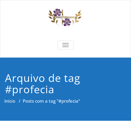
Skip
to
content
Formar e
Cidadania e Dignidade Humana
TOGGLE NAVIGATION
Saber
Arquivo de tag
#profecia
Início
/
Posts com a tag "#profecia"