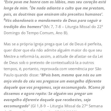
“Este povo me honra com os lábios, mas seu coração está
7
longe de mim.
De nada adianta o culto que me prestam,
pois, as doutrinas que ensinam são preceitos humanos’.
8
Vós abandonais o mandamento de Deus para seguir a
tradição dos homens”
(Mc 7, 7-8 – Liturgia Missal do 22º
Domingo do Tempo Comum, Ano B).
Mas se a própria Igreja prega que Lei de Deus é perfeita,
quer dizer que ela não admite alguém maior do que seu
Mestre a reformá-la, assim, a atitude de afastar-se da Lei
de Deus sob o pretexto de contextualizá-la a outros
tempos, é, portanto, reprovada com veemência por São
Paulo quando disse: “
8
Pois bem, mesmo que nós ou um
anjo vindo do céu vos pregasse um evangelho diferente
daquele que vos pregamos, seja excomungado.
9
Como já
dissemos e agora repito: Se alguém vos pregar um
evangelho diferente daquele que recebestes, seja
excomungado
” (Gl 1,8-9 – Liturgia Missal da 27ª Semana