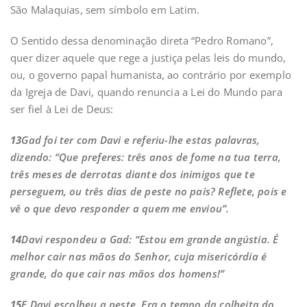
São Malaquias, sem símbolo em Latim.
O Sentido dessa denominação direta “Pedro Romano”,
quer dizer aquele que rege a justiça pelas leis do mundo,
ou, o governo papal humanista, ao contrário por exemplo
da Igreja de Davi, quando renuncia a Lei do Mundo para
ser fiel à Lei de Deus:
13
Gad foi ter com Davi e referiu-lhe estas palavras,
dizendo: “Que preferes: três anos de fome na tua terra,
três meses de derrotas diante dos inimigos que te
perseguem, ou três dias de peste no país? Reflete, pois e
vê o que devo responder a quem me enviou”.
14
Davi respondeu a Gad: “Estou em grande angústia. É
melhor cair nas mãos do Senhor, cuja misericórdia é
grande, do que cair nas mãos dos homens!”
15
E Davi escolheu a peste. Era o tempo da colheita do