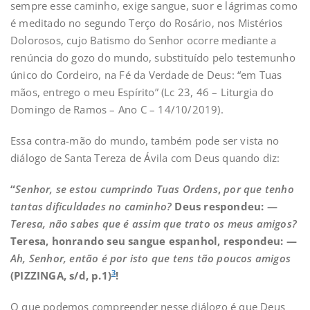
sempre esse caminho, exige sangue, suor e lágrimas como
é meditado no segundo Terço do Rosário, nos Mistérios
Dolorosos, cujo Batismo do Senhor ocorre mediante a
renúncia do gozo do mundo, substituído pelo testemunho
único do Cordeiro, na Fé da Verdade de Deus: “em Tuas
mãos, entrego o meu Espírito” (Lc 23, 46 – Liturgia do
Domingo de Ramos – Ano C – 14/10/2019).
Essa contra-mão do mundo, também pode ser vista no
diálogo de Santa Tereza de Ávila com Deus quando diz:
“
Senhor, se estou cumprindo Tuas Ordens
,
por que tenho
tantas dificuldades no caminho?
Deus respondeu: —
Teresa, não sabes que é assim que trato os meus amigos?
Teresa, honrando seu sangue espanhol, respondeu: —
Ah, Senhor, então é por isto que tens tão poucos amigos
3
(PIZZINGA, s/d, p.1)
!
O que podemos compreender nesse diálogo é que Deus