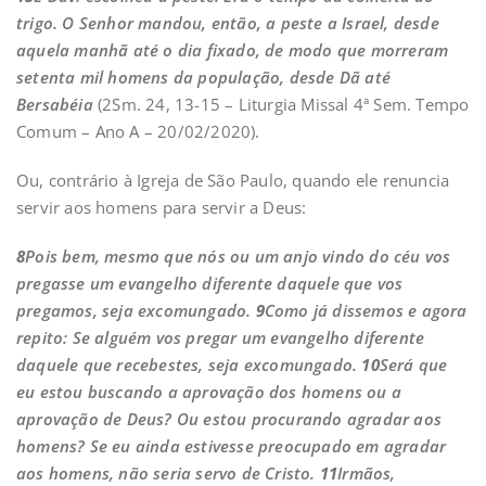
trigo. O Senhor mandou, então, a peste a Israel, desde
aquela manhã até o dia fixado, de modo que morreram
setenta mil homens da população, desde Dã até
Bersabéia
(2Sm. 24, 13-15 – Liturgia Missal 4ª Sem. Tempo
Comum – Ano A – 20/02/2020).
Ou, contrário à Igreja de São Paulo, quando ele renuncia
servir aos homens para servir a Deus:
8
Pois bem, mesmo que nós ou um anjo vindo do céu vos
pregasse um evangelho diferente daquele que vos
pregamos, seja excomungado.
9
Como já dissemos e agora
repito: Se alguém vos pregar um evangelho diferente
daquele que recebestes, seja excomungado.
10
Será que
eu estou buscando a aprovação dos homens ou a
aprovação de Deus? Ou estou procurando agradar aos
homens? Se eu ainda estivesse preocupado em agradar
aos homens, não seria servo de Cristo.
11
Irmãos,