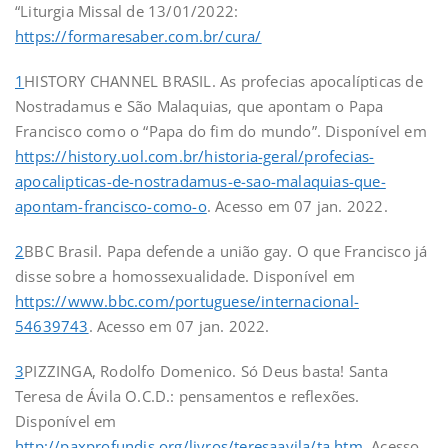
“Liturgia Missal de 13/01/2022:
https://formaresaber.com.br/cura/
1
HISTORY CHANNEL BRASIL. As profecias apocalípticas de
Nostradamus e São Malaquias, que apontam o Papa
Francisco como o “Papa do fim do mundo”. Disponível em
https://history.uol.com.br/historia-geral/profecias-
apocalipticas-de-nostradamus-e-sao-malaquias-que-
apontam-francisco-como-o
. Acesso em 07 jan. 2022.
2
BBC Brasil. Papa defende a união gay. O que Francisco já
disse sobre a homossexualidade. Disponível em
https://www.bbc.com/portuguese/internacional-
54639743
. Acesso em 07 jan. 2022.
3
PIZZINGA, Rodolfo Domenico. Só Deus basta! Santa
Teresa de Ávila O.C.D.: pensamentos e reflexões.
Disponível em
http://paxprofundis.org/livros/teresaavila/ta.htm
. Acesso