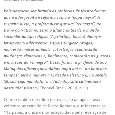
Vale destacar, lembrando as profecias de Nostradamus,
que o líder jesuíta é referido como o “papa negro”. A
respeito disso, o profeta disse que um “rei negro”, no
trono do Vaticano, seria o último antes de o mundo
sucumbir ao Apocalipse: “A princípio, haverá doenças
letais como advertência. Depois surgirão pragas,
morrerão muitos animais, catástrofes acontecerão,
mudanças climáticas e, finalmente, começarão as guerras
e invasões do rei negro”. Dessa forma, a profecia de São
Malaquias afirma que o último papa antes “do final dos
tempos” será o número 112 desde Celestino II, no século
XII, sob cujo mandato “a cidade das sete colinas será
1
destruída”
(History Channel Brasil, 2016, p.1
).
Compreendido o sentido de revelação ou apocalipse,
voltemos ao reinado de Pedro Romano, que foi entre os
112 papas, a única denominação dada pela revelação de