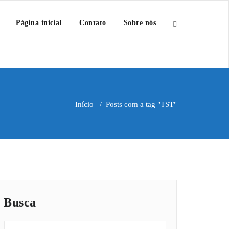
Página inicial
Contato
Sobre nós
Início
/
Posts com a tag "TST"
Busca