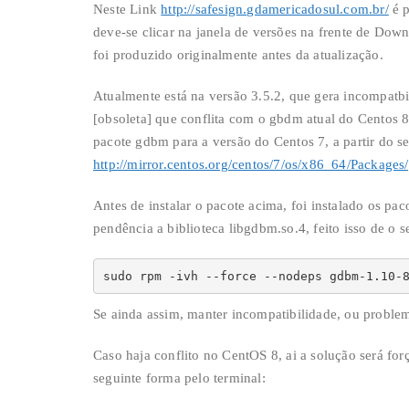
Neste Link
http://safesign.gdamericadosul.com.br/
é p
deve-se clicar na janela de versões na frente de Down
foi produzido originalmente antes da atualização.
Atualmente está na versão 3.5.2, que gera incompatb
[obsoleta] que conflita com o gbdm atual do Centos 8
pacote gdbm para a versão do Centos 7, a partir do 
http://mirror.centos.org/centos/7/os/x86_64/Packag
Antes de instalar o pacote acima, foi instalado os p
pendência a biblioteca libgdbm.so.4, feito isso de o
sudo rpm -ivh --force --nodeps gdbm-1.10-
Se ainda assim, manter incompatibilidade, ou proble
Caso haja conflito no CentOS 8, ai a solução será fo
seguinte forma pelo terminal: