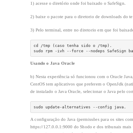
1) acesse o diretório onde foi baixado o SafeSign.
2) baixe o pacote para o diretorio de downloads do t
3) Pelo terminal, entre no diretorio em que foi baix
cd /tmp (caso tenha sido o /tmp).

sudo rpm -ivh --force --nodeps SafeSign b
Usando o Java Oracle
b) Nesta experiência só funcionou com o Oracle Java,
CentOS tem aplicativos que preferem o OpenJdk (nati
de instalado o Java Oracle, selecionar o Java pelo c
sudo update-alternatives --config java.
A configuração do Java (permissões para os sites co
https://127.0.0.1:9000 do Shodo e dos tribunais mais 