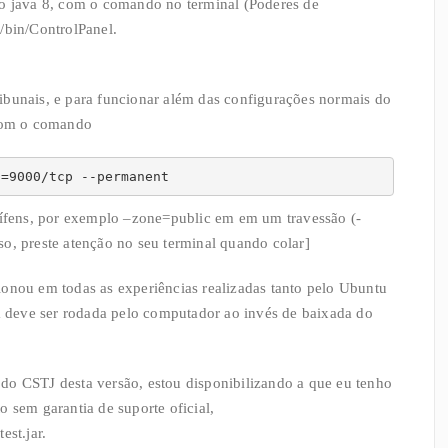
do java 8, com o comando no terminal (Poderes de
/bin/ControlPanel.
ibunais, e para funcionar além das configurações normais do
 com o comando
t=9000/tcp --permanent 
 hífens, por exemplo –zone=public em em um travessão (-
o, preste atenção no seu terminal quando colar]
ionou em todas as experiências realizadas tanto pelo Ubuntu
la deve ser rodada pelo computador ao invés de baixada do
do CSTJ desta versão, estou disponibilizando a que eu tenho
 sem garantia de suporte oficial,
est.jar.