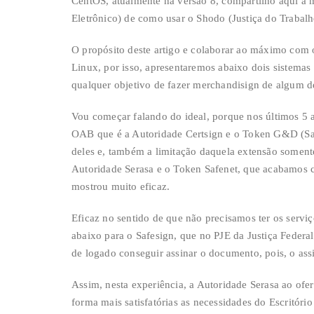
CentOS, atualmente na versão 8, compartilho aqui a 
Eletrônico) de como usar o Shodo (Justiça do Trabalh
O propósito deste artigo e colaborar ao máximo com 
Linux, por isso, apresentaremos abaixo dois sistema
qualquer objetivo de fazer merchandisign de algum d
Vou começar falando do ideal, porque nos últimos 5 
OAB que é a Autoridade Certsign e o Token G&D (Safes
deles e, também a limitação daquela extensão soment
Autoridade Serasa e o Token Safenet, que acabamos 
mostrou muito eficaz.
Eficaz no sentido de que não precisamos ter os serv
abaixo para o Safesign, que no PJE da Justiça Federal
de logado conseguir assinar o documento, pois, o ass
Assim, nesta experiência, a Autoridade Serasa ao ofere
forma mais satisfatórias as necessidades do Escritóri