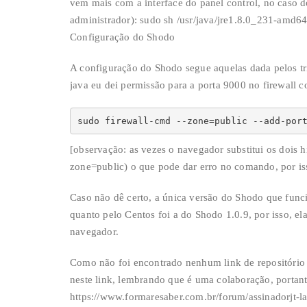
vem mais com a interface do panel control, no caso 
administrador): sudo sh /usr/java/jre1.8.0_231-amd64
Configuração do Shodo
A configuração do Shodo segue aquelas dada pelos tr
java eu dei permissão para a porta 9000 no firewall
sudo firewall-cmd --zone=public --add-por
[observação: as vezes o navegador substitui os dois
zone=public) o que pode dar erro no comando, por iss
Caso não dê certo, a única versão do Shodo que func
quanto pelo Centos foi a do Shodo 1.0.9, por isso, e
navegador.
Como não foi encontrado nenhum link de repositório 
neste link, lembrando que é uma colaboração, portanto
https://www.formaresaber.com.br/forum/assinadorjt-lat