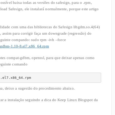
ossível baixa todas as versões do safesign, para o .rpm,
load Safesign, ele instalará normalmente, porque este artigo
ilidade com uma das bibliotecas do Safesign libgdm.so.4(64)
, assim para corrigir faça um downgrade (regressão) do
seguinte compando: sudo rpm -ivh –force
es/gdbm-1.10-8.el7.x86_64.rpm
acotes compat-gdbm, openssl, para que deixar apenas como
 seguinte comando
8.el7.x86_64.rpm
ma, deixo a sugestão do procedimento abaixo.
rçar a instalação seguindo a dica do Keep Linux Blogspot da