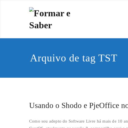
Skip
to
Formar e 
Cidadania e Dignida
content
Arquivo de tag TST
Usando o Shodo e PjeOffice n
Como sou adepto do Software Livre há mais de 10 an