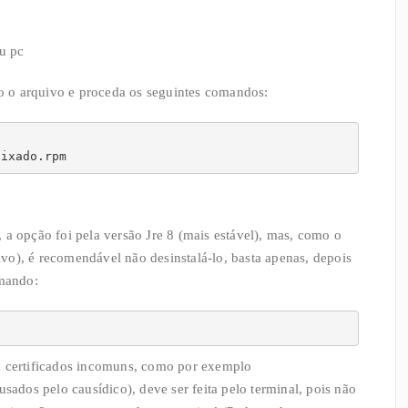
eu pc
ado o arquivo e proceda os seguintes comandos:
aixado.rpm
 a opção foi pela versão Jre 8 (mais estável), mas, como o
vo), é recomendável não desinstalá-lo, basta apenas, depois
omando:
m certificados incomuns, como por exemplo
usados pelo causídico), deve ser feita pelo terminal, pois não