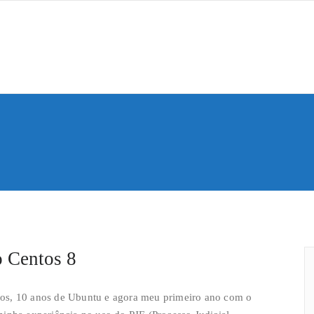
Saber
de Humana
o Centos 8
os, 10 anos de Ubuntu e agora meu primeiro ano com o