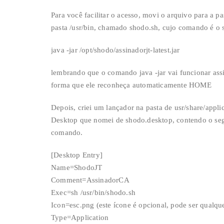
Para você facilitar o acesso, movi o arquivo para a pas
pasta /usr/bin, chamado shodo.sh, cujo comando é o 
java -jar /opt/shodo/assinadorjt-latest.jar
lembrando que o comando java -jar vai funcionar ass
forma que ele reconheça automaticamente HOME
Depois, criei um lançador na pasta de usr/share/appli
Desktop que nomei de shodo.desktop, contendo o se
comando.
[Desktop Entry]
Name=ShodoJT
Comment=AssinadorCA
Exec=sh /usr/bin/shodo.sh
Icon=esc.png (este ícone é opcional, pode ser qualque
Type=Application