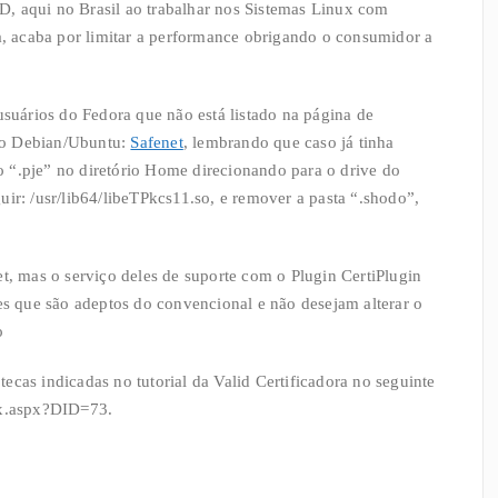
, aqui no Brasil ao trabalhar nos Sistemas Linux com
da, acaba por limitar a performance obrigando o consumidor a
usuários do Fedora que não está listado na página de
do Debian/Ubuntu:
Safenet
, lembrando que caso já tinha
 do “.pje” no diretório Home direcionando para o drive do
ir: /usr/lib64/libeTPkcs11.so, e remover a pasta “.shodo”,
et, mas o serviço deles de suporte com o Plugin CertiPlugin
les que são adeptos do convencional e não desejam alterar o
o
otecas indicadas no tutorial da Valid Certificadora no seguinte
ex.aspx?DID=73.