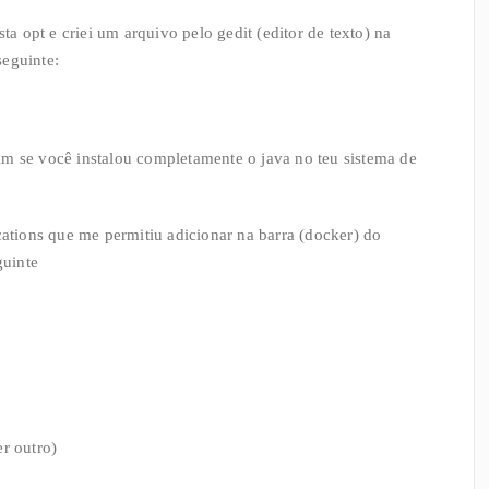
ta opt e criei um arquivo pelo gedit (editor de texto) na
seguinte:
im se você instalou completamente o java no teu sistema de
cations que me permitiu adicionar na barra (docker) do
guinte
r outro)