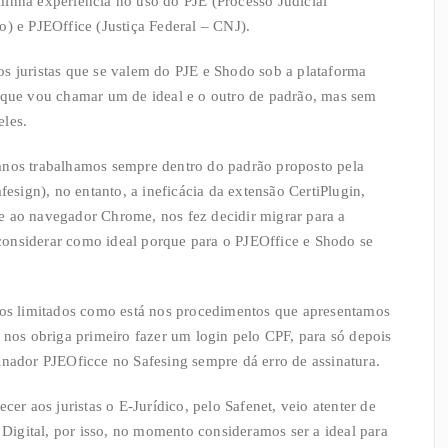
minha experiência no uso do PJE (Processo Judicial
o) e PJEOffice (Justiça Federal – CNJ).
os juristas que se valem do PJE e Shodo sob a plataforma
s que vou chamar um de ideal e o outro de padrão, mas sem
eles.
anos trabalhamos sempre dentro do padrão proposto pela
ign), no entanto, a ineficácia da extensão CertiPlugin,
e ao navegador Chrome, nos fez decidir migrar para a
considerar como ideal porque para o PJEOffice e Shodo se
iços limitados como está nos procedimentos que apresentamos
 nos obriga primeiro fazer um login pelo CPF, para só depois
inador PJEOficce no Safesing sempre dá erro de assinatura.
cer aos juristas o E-Jurídico, pelo Safenet, veio atenter de
o Digital, por isso, no momento consideramos ser a ideal para