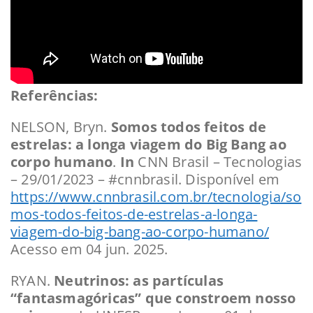
Referências:
NELSON, Bryn.
Somos todos feitos de
estrelas: a longa viagem do Big Bang ao
corpo humano
.
In
CNN Brasil – Tecnologias
– 29/01/2023 – #cnnbrasil. Disponível em
https://www.cnnbrasil.com.br/tecnologia/so
mos-todos-feitos-de-estrelas-a-longa-
viagem-do-big-bang-ao-corpo-humano/
Acesso em 04 jun. 2025.
RYAN.
Neutrinos: as partículas
“fantasmagóricas” que constroem nosso