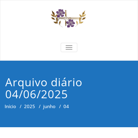
Skip
to
content
Formar e
Cidadania e Dignidade Humana
TOGGLE NAVIGATION
Saber
Arquivo diário
04/06/2025
Início
/
2025
/
junho
/
04