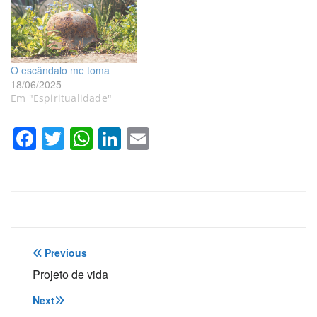
O escândalo me toma
18/06/2025
Em "Espiritualidade"
Facebook
Twitter
WhatsApp
LinkedIn
Email
Navegação
Previous
de
Projeto de vida
Post
Next