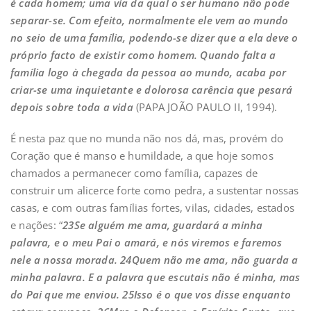
é cada homem; uma via da qual o ser humano não pode
separar-se. Com efeito, normalmente ele vem ao mundo
no seio de uma família, podendo-se dizer que a ela deve o
próprio facto de existir como homem. Quando falta a
família logo à chegada da pessoa ao mundo, acaba por
criar-se uma inquietante e dolorosa carência que pesará
depois sobre toda a vida
(PAPA JOÃO PAULO II, 1994).
É nesta paz que no munda não nos dá, mas, provém do
Coração que é manso e humildade, a que hoje somos
chamados a permanecer como família, capazes de
construir um alicerce forte como pedra, a sustentar nossas
casas, e com outras famílias fortes, vilas, cidades, estados
e nações: “
23Se alguém me ama, guardará a minha
palavra, e o meu Pai o amará, e nós viremos e faremos
nele a nossa morada. 24Quem não me ama, não guarda a
minha palavra. E a palavra que escutais não é minha, mas
do Pai que me enviou. 25Isso é o que vos disse enquanto