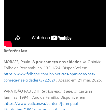
Referências:
MORAES, Paulo.
A paz começa nas cidades
.
in
Opinião –
Folha de Pernambuco, 13/11/24. Disponível em
https://www.folhape.com.br/noticias/opiniao/a-paz-
comeca-nas-cidades/372202/
. Acesso em 21 mai. 2025.
PAPA JOÃO PAULO II,
Gratissiman Sane. In
Carta às
famílias, 1994 – Ano da Família. Disponível em
:
https://www.vatican.va/content/john-paul-
ii/pt/letters/1994/documents/hf_jp-