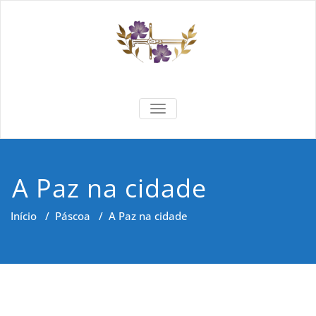
Skip
to
content
Formar e
Cidadania e Dignidade Humana
TOGGLE NAVIGATION
Saber
A Paz na cidade
Início
/
Páscoa
/
A Paz na cidade