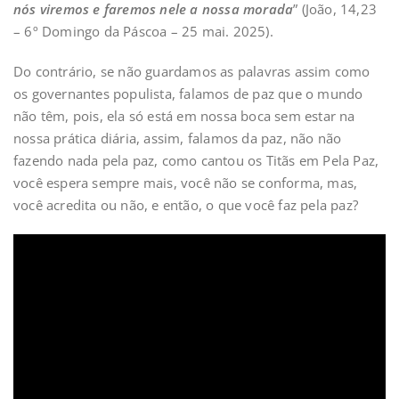
nós viremos e faremos nele a nossa morada
” (João, 14,23
– 6º Domingo da Páscoa – 25 mai. 2025).
Do contrário, se não guardamos as palavras assim como
os governantes populista, falamos de paz que o mundo
não têm, pois, ela só está em nossa boca sem estar na
nossa prática diária, assim, falamos da paz, não não
fazendo nada pela paz, como cantou os Titãs em Pela Paz,
você espera sempre mais, você não se conforma, mas,
você acredita ou não, e então, o que você faz pela paz?