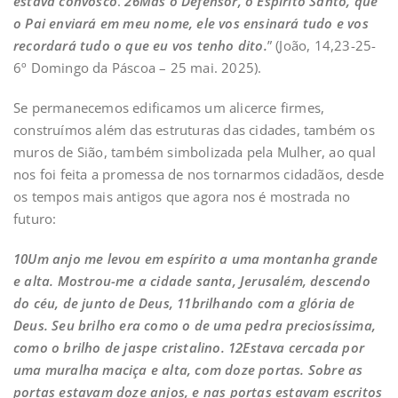
estava convosco
.
26Mas o Defensor, o Espírito Santo, que
o Pai enviará em meu nome, ele vos ensinará tudo e vos
recordará tudo o que eu vos tenho dito.
” (João, 14,23-25-
6º Domingo da Páscoa – 25 mai. 2025).
Se permanecemos edificamos um alicerce firmes,
construímos além das estruturas das cidades, também os
muros de Sião, também simbolizada pela Mulher, ao qual
nos foi feita a promessa de nos tornarmos cidadãos, desde
os tempos mais antigos que agora nos é mostrada no
futuro:
10Um anjo me levou em espírito a uma montanha grande
e alta. Mostrou-me a cidade santa, Jerusalém, descendo
do céu, de junto de Deus, 11brilhando com a glória de
Deus. Seu brilho era como o de uma pedra preciosíssima,
como o brilho de jaspe cristalino. 12Estava cercada por
uma muralha maciça e alta, com doze portas. Sobre as
portas estavam doze anjos, e nas portas estavam escritos