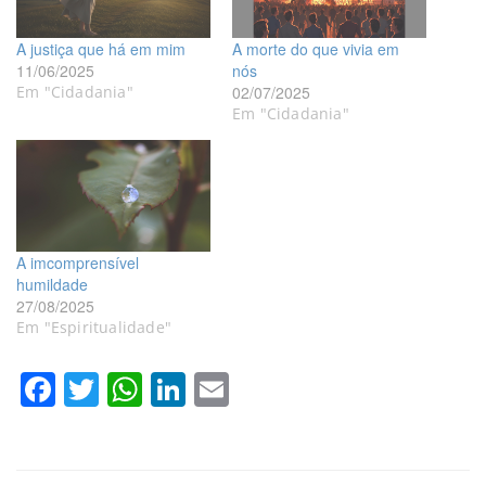
A justiça que há em mim
A morte do que vivia em
11/06/2025
nós
Em "Cidadania"
02/07/2025
Em "Cidadania"
A imcomprensível
humildade
27/08/2025
Em "Espiritualidade"
Facebook
Twitter
WhatsApp
LinkedIn
Email