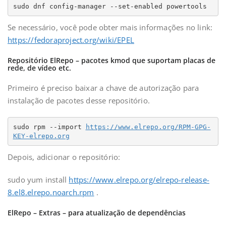
sudo dnf config-manager --set-enabled powertools
Se necessário, você pode obter mais informações no link:
https://fedoraproject.org/wiki/EPEL
Repositório ElRepo – pacotes kmod que suportam placas de
rede, de vídeo etc.
Primeiro é preciso baixar a chave de autorização para
instalação de pacotes desse repositório.
sudo rpm --import 
https://www.elrepo.org/RPM-GPG-
KEY-elrepo.org
Depois, adicionar o repositório:
sudo yum install
https://www.elrepo.org/elrepo-release-
8.el8.elrepo.noarch.rpm
.
ElRepo – Extras – para atualização de dependências