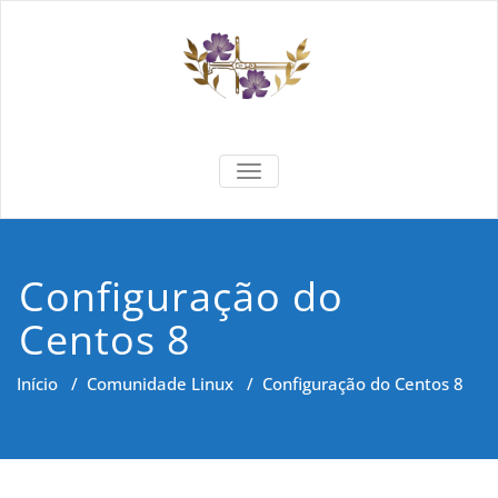
Skip
to
content
Formar e
Cidadania e Dignidade Humana
TOGGLE NAVIGATION
Saber
Configuração do
Centos 8
Início
/
Comunidade Linux
/
Configuração do Centos 8