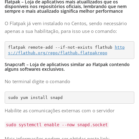
Flatpak – Loja de aplicativos mais atuailizados que os
disponiveis nos repositórios oficiais, lembrando que nem
sempre o mais atualizado significa melhor performance
O Flatpak já vem instalado no Centos, sendo necessário
apenas a sua habilitação, para isso use o comando:
flatpak remote-add --if-not-exists flathub 
http
s://flathub.org/repo/flathub.flatpakrepo
Snapcraft – Loja de aplicativos similar ao Flatpak contendo
alguns softwares exclusivos.
No terminal digite o comando
sudo yum install snapd
Habilite as comunicações externas com o servidor
sudo systemctl enable --now snapd.socket
Mais informações podem ser obtidas neste link: