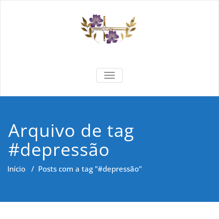
Skip
to
content
Formar e
Cidadania e Dignidade Humana
TOGGLE NAVIGATION
Saber
Arquivo de tag
#depressão
Início
/
Posts com a tag "#depressão"