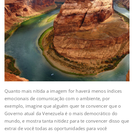
Quanto mais nítida a imagem for haverá menos índices
emocionais de comunicação com o ambiente, por
exemplo, imagine que alguém quer te convencer que o
Governo atual da Venezuela é o mais democrático do
mundo, e mostra tanta nitidez para te convencer disso que
extrai de você todas as oportunidades para você