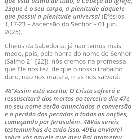
que está acima de tudo, a Cabeça da Igreja,
23que é o seu corpo, a plenitude daquele
que possui a plenitude universal
(Efésios,
1,17-23 – Ascensão do Senhor – 01 jun.
2025).
Cheios da Sabedoria, já não temos mais
medo, pois, pela honra do nome do Senhor
(Salmo 21 [22]), nós cremos na promessa
que Ele nos fez, de que o nosso trabalho
duro, não nos matará, mas nos salvará:
46“Assim está escrito: O Cristo sofrerá e
ressuscitará dos mortos ao terceiro dia 47e
no seu nome serão anunciados a conversão
e o perdão dos pecados a todas as nações,
começando por Jerusalém. 48Vós sereis
testemunhas de tudo isso. 49Eu enviarei
sobre vós aquele que meu Pai prometeu.