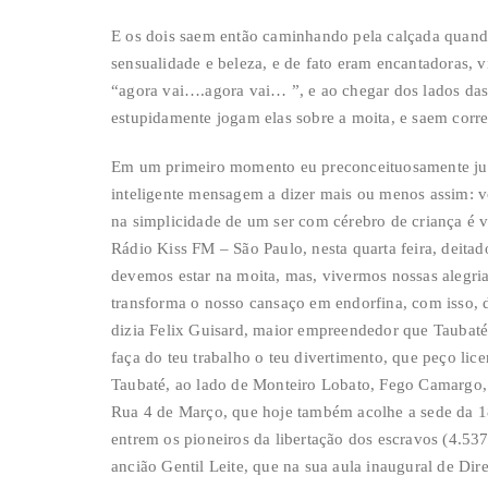
E os dois saem então caminhando pela calçada quan
sensualidade e beleza, e de fato eram encantadoras,
“agora vai….agora vai… ”, e ao chegar dos lados da
estupidamente jogam elas sobre a moita, e saem co
Em um primeiro momento eu preconceituosamente jul
inteligente mensagem a dizer mais ou menos assim: vo
na simplicidade de um ser com cérebro de criança é v
Rádio Kiss FM – São Paulo, nesta quarta feira, deita
devemos estar na moita, mas, vivermos nossas alegrias
transforma o nosso cansaço em endorfina, com isso,
dizia Felix Guisard, maior empreendedor que Taubaté 
faça do teu trabalho o teu divertimento, que peço li
Taubaté, ao lado de Monteiro Lobato, Fego Camargo,
Rua 4 de Março, que hoje também acolhe a sede da 1
entrem os pioneiros da libertação dos escravos (4.5
ancião Gentil Leite, que na sua aula inaugural de Dir