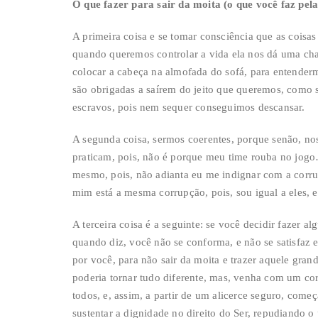
O que fazer para sair da moita (o que você faz pel
A primeira coisa e se tomar consciência que as coisa
quando queremos controlar a vida ela nos dá uma cha
colocar a cabeça na almofada do sofá, para entenderm
são obrigadas a saírem do jeito que queremos, como 
escravos, pois nem sequer conseguimos descansar.
A segunda coisa, sermos coerentes, porque senão, nos
praticam, pois, não é porque meu time rouba no jogo
mesmo, pois, não adianta eu me indignar com a corru
mim está a mesma corrupção, pois, sou igual a eles, 
A terceira coisa é a seguinte: se você decidir fazer 
quando diz, você não se conforma, e não se satisfaz 
por você, para não sair da moita e trazer aquele gra
poderia tornar tudo diferente, mas, venha com um cora
todos, e, assim, a partir de um alicerce seguro, começ
sustentar a dignidade no direito do Ser, repudiando 