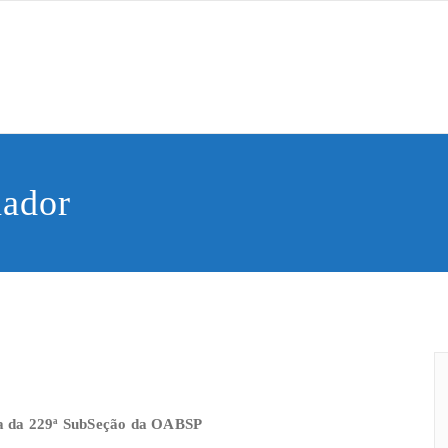
Saber
de Humana
nador
a da 229ª SubSeção da OABSP