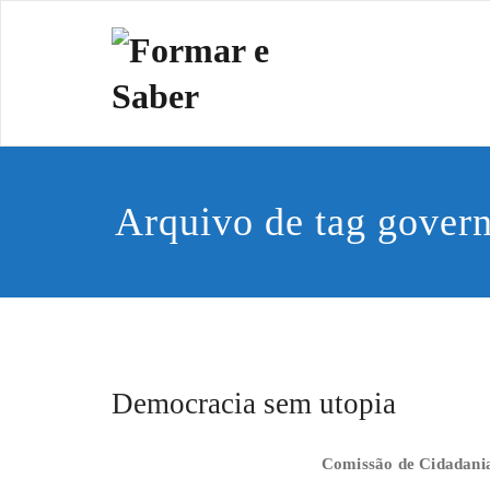
Skip
to
Formar e 
Cidadania e Dignida
content
Arquivo de tag gover
Democracia sem utopia
Comissão de Cidadani