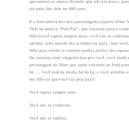
apresentou ao alunos dizendo que não era louco, porq
era pelo fato dele ter 480 anos.
E a brincadeira dos dois personagens naquele filme “
Titãs na música “Pela Paz”, que trazendo para o cont
filho (você espera sempre mais, você não se conforma)
satisfaz, todo mundo diz acreditar na paz) , mas voc
filho para vender e comprar pedras (todos são capaze
lhe sustenta (mas ninguém luta por você, você ainda 
personagem do filme que saem correndo ao final pare
há …. você está na moita..há há há, e você acredita 
teu filho (o que você faz pela paz)?
Você espera sempre mais
Você não se conforma
Você não se satisfaz