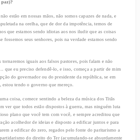
a paz)?
s não estão em nossas mãos, não somos capazes de nada, e
puletada na orelha, que de dor da impotência, temos de
os que estamos sendo idiotas aos nos iludir que as coisas
se fossemos seus senhores, pois na verdade estamos sendo
 tornaremos iguais aos falsos pastores, pois falam e não
… que eu preciso defendê-lo, e isso, começa a partir de mim
pção do governador ou do presidente da república, se em
e, estou tendo o governo que mereço.
alguma coisa, comece sentindo a beleza da música dos Titãs
em ver que todos estão dispostos à guerra, mas ninguém luta
ndioso plano que você tem com você, e sempre acreditou que
ção acolhedor de ideias e disposto a edificar juntos e para
arem a edificar do zero, regados pelo fonte do paritarismo a
o partidarismo do direito do Ter (acumulando-se absurdamente