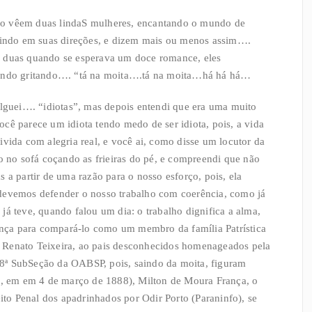
do vêem duas lindaS mulheres, encantando o mundo de
 vindo em suas direções, e dizem mais ou menos assim….
s duas quando se esperava um doce romance, eles
rrendo gritando…. “tá na moita….tá na moita…há há há…
guei…. “idiotas”, mas depois entendi que era uma muito
cê parece um idiota tendo medo de ser idiota, pois, a vida
ivida com alegria real, e você ai, como disse um locutor da
do no sofá coçando as frieiras do pé, e compreendi que não
 a partir de uma razão para o nosso esforço, pois, ela
 devemos defender o nosso trabalho com coerência, como já
já teve, quando falou um dia: o trabalho dignifica a alma,
cença para compará-lo como um membro da família Patrística
 Renato Teixeira, ao pais desconhecidos homenageados pela
8ª SubSeção da OABSP, pois, saindo da moita, figuram
37, em em 4 de março de 1888), Milton de Moura França, o
eito Penal dos apadrinhados por Odir Porto (Paraninfo), se