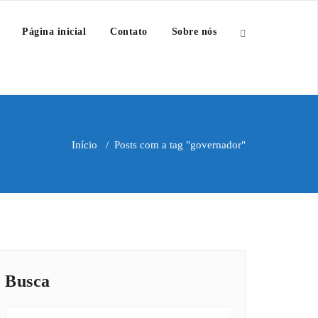
Página inicial
Contato
Sobre nós
Início
/
Posts com a tag "governador"
Busca