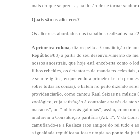
mais do que se precisa, na ilusão de se tornar senhor 
Quais são os alicerces?
Os alicerces abordados nos trabalhos realizados na 
A primeira coluna
, diz respeito a Constituição de um
República/88) a partir do seu desenvolvimento de mel
nossos ancestrais, que hoje está encoberta como o lo
filhos rebeldes, os detentores de mandatos celestiais,
e sem religiões, esquecendo a primeira Lei da prome
sobre todas as coisas), e batem no peito dizendo sere
providenciarão, como cantou Raul Seixas na música 
zoológico, cuja satisfação é controlar através de ato
macacos”, ou “milhos às galinhas”, assim, como um go
mudarem a Constituição paritária (Art. 1º, V da Const
camuflando-se a Realeza (aos amigos do rei tudo e ao
a igualdade republicana fosse utopia ao ponto da just