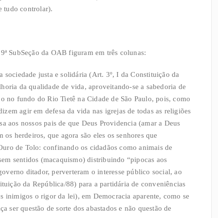
e tudo controlar).
229ª SubSeção da OAB figuram em três colunas:
a sociedade justa e solidária (Art. 3º, I da Constituição da
horia da qualidade de vida, aproveitando-se a sabedoria de
do no fundo do Rio Tietê na Cidade de São Paulo, pois, como
 dizem agir em defesa da vida nas igrejas de todas as religiões
ssa aos nossos pais de que Deus Providencia (amar a Deus
m os herdeiros, que agora são eles os senhores que
Ouro de Tolo: confinando os cidadãos como animais de
s sem sentidos (macaquismo) distribuindo “pipocas aos
verno ditador, perverteram o interesse público social, ao
ituição da República/88) para a partidária de conveniências
s inimigos o rigor da lei), em Democracia aparente, como se
iça ser questão de sorte dos abastados e não questão de