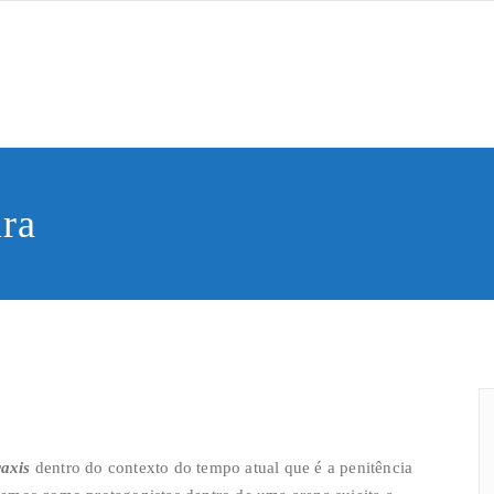
Saber
de Humana
ira
raxis
dentro do contexto do tempo atual que é a penitência