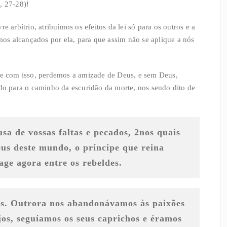
, 27-28)!
e arbítrio, atribuímos os efeitos da lei só para os outros e a
rmos alcançados por ela, para que assim não se aplique a nós
, e com isso, perdemos a amizade de Deus, e sem Deus,
 para o caminho da escuridão da morte, nos sendo dito de
usa de vossas faltas e pecados,
2
nos quais
eus deste mundo, o príncipe que reina
 age agora entre os rebeldes.
ós. Outrora nos abandonávamos às paixões
jos, seguíamos os seus caprichos e éramos