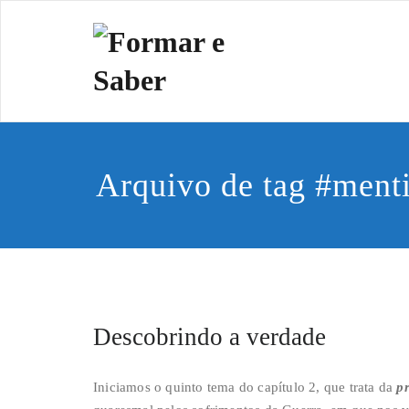
Skip
to
Formar e 
Cidadania e Dignida
content
Arquivo de tag #ment
Descobrindo a verdade
Iniciamos o quinto tema do capítulo 2, que trata da
p