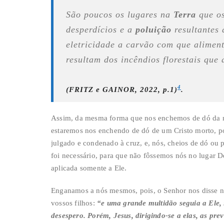
São poucos os lugares na
Terra
que os
desperdícios e a
poluição
resultantes 
eletricidade a carvão com que alimen
resultam dos incêndios florestais que
4
(FRITZ e GAINOR, 2022, p.1)
.
Assim, da mesma forma que nos enchemos de dó da na
estaremos nos enchendo de dó de um Cristo morto, por
julgado e condenado à cruz, e, nós, cheios de dó ou
foi necessário, para que não fôssemos nós no lugar D
aplicada somente a Ele.
Enganamos a nós mesmos, pois, o Senhor nos disse n
vossos filhos:
“e uma grande multidão seguia a Ele,
desespero. Porém, Jesus, dirigindo-se a elas, as pre