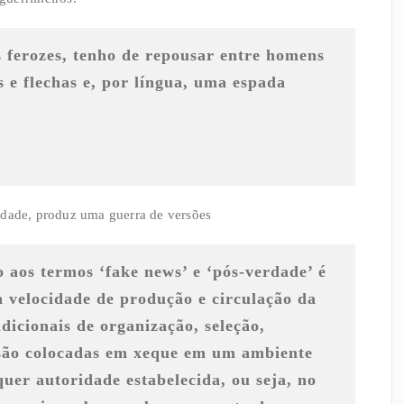
 ferozes, tenho de repousar entre homens
s e flechas e, por língua, uma espada
rdade, produz uma guerra de versões
 aos termos ‘
fake news
’ e ‘pós-verdade’ é
a velocidade de produção e circulação da
icionais de organização, seleção,
s são colocadas em xeque em um ambiente
uer autoridade estabelecida, ou seja, no