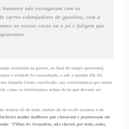
 humanos não estragaram com os
de carros esbanjadores de gasolina, com a
tamos as nossas casas ou o pó e fuligem que
 agravamos
ção ucraniana na guerra, ao final do tempo quaresmal,
que a verdade foi assassinada, e sob a mentira Ele foi
 pena daquele Cristo crucificado, nos conformamos que assim
ele, como se estivéssemos acima da lei que deveria ser
ão tenhais dó de mim, tenhais dó de vocês mesmos e de
 inclusive muitas mulheres que choravam e pranteavam em
veniu: “Filhas de Jerusalém, não choreis por mim; antes,