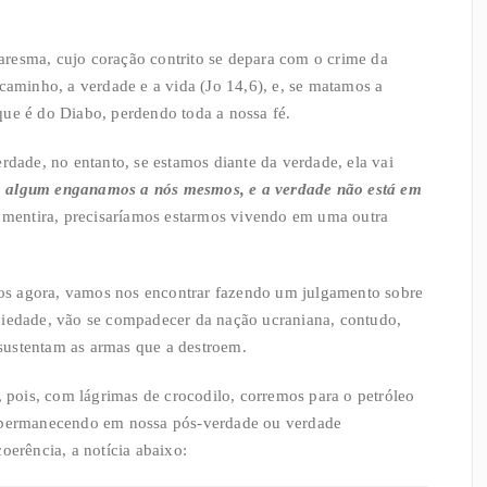
resma, cujo coração contrito se depara com o crime da
caminho, a verdade e a vida (Jo 14,6), e, se matamos a
que é do Diabo, perdendo toda a nossa fé.
rdade, no entanto, se estamos diante da verdade, ela vai
o algum enganamos a nós mesmos, e a verdade não está em
a mentira, precisaríamos estarmos vivendo em uma outra
os agora, vamos nos encontrar fazendo um julgamento sobre
piedade, vão se compadecer da nação ucraniana, contudo,
sustentam as armas que a destroem.
pois, com lágrimas de crocodilo, corremos para o petróleo
, permanecendo em nossa pós-verdade ou verdade
oerência, a notícia abaixo: