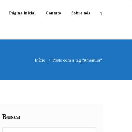
Página inicial
Contato
Sobre nós
Início
/
Posts com a tag "#mentira"
Busca