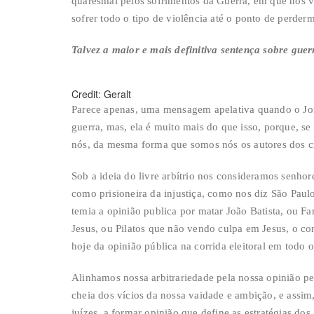
quaresmal pelos sofrimentos da Guerra, em que nos v
sofrer todo o tipo de violência até o ponto de perder
Talvez a maior e mais definitiva sentença sobre gue
Credit: Geralt
Parece apenas, uma mensagem apelativa quando o Jorn
guerra, mas, ela é muito mais do que isso, porque, 
nós, da mesma forma que somos nós os autores dos cr
Sob a ideia do livre arbítrio nos consideramos senhor
como prisioneira da injustiça, como nos diz São Pa
temia a opinião publica por matar João Batista, ou F
Jesus, ou Pilatos que não vendo culpa em Jesus, o c
hoje da opinião pública na corrida eleitoral em todo
Alinhamos nossa arbitrariedade pela nossa opinião p
cheia dos vícios da nossa vaidade e ambição, e assi
juízes, a formar opinião que define as estratégias dos 