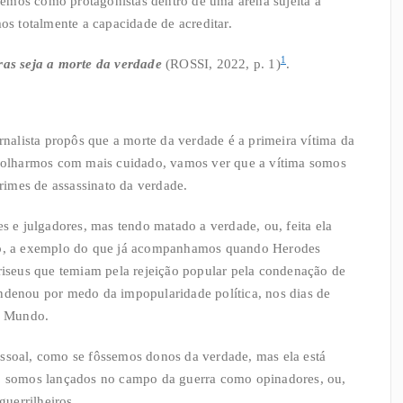
emos como protagonistas dentro de uma arena sujeita a
mos totalmente a capacidade de acreditar.
1
rras seja a morte da verdade
(ROSSI, 2022, p. 1)
.
alista propôs que a morte da verdade é a primeira vítima da
se olharmos com mais cuidado, vamos ver que a vítima somos
imes de assassinato da verdade.
es e julgadores, mas tendo matado a verdade, ou, feita ela
ulo, a exemplo do que já acompanhamos quando Herodes
ariseus que temiam pela rejeição popular pela condenação de
ondenou por medo da impopularidade política, nos dias de
 o Mundo.
essoal, como se fôssemos donos da verdade, mas ela está
m, somos lançados no campo da guerra como opinadores, ou,
guerrilheiros.