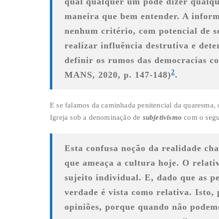
qual qualquer um pode dizer qualqu
maneira que bem entender. A inform
nenhum critério, com potencial de s
realizar influência destrutiva e det
definir os rumos das democracias c
2
M
ANS
, 20
20, p. 147-148)
.
E se falamos da caminhada penitencial da quaresma,
Igreja sob a denominação de
subjetivismo
com o segu
Esta confusa noção da realidade cha
que ameaça a cultura hoje. O relati
sujeito individual. E, dado que as p
verdade é vista como relativa. Isto,
opiniões, porque quando não podemo