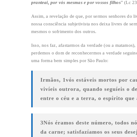
pranteai, por vós mesmas e por vossos filhos
” (Lc 23
Assim, a revelação de que, por sermos senhores do livr
nossa consciência subjetivista nos deixa livres de se
mesmos o sofrimento dos outros.
Isso, nos faz, afastarmos da verdade (ou a matamos)
perdemos o dom de reconhecermos a verdade seguindo
uma forma bem simples por São Paulo:
Irmãos,
1
vós estáveis mortos por ca
vivíeis outrora, quando seguíeis o d
entre o céu e a terra, o espírito que
3
Nós éramos deste número, todos n
da carne; satisfazíamos os seus dese