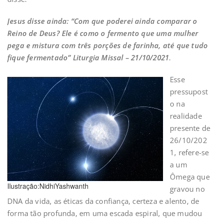
Jesus disse ainda: “Com que poderei ainda comparar o
Reino de Deus? Ele é como o fermento que uma mulher
pega e mistura com três porções de farinha, até que tudo
fique fermentado”
Liturgia Missal – 21/10/2021
.
Esse
pressupost
o na
realidade
presente de
26/10/202
1, refere-se
a um
Ômega que
Ilustração:NidhiYashwanth
gravou no
DNA da vida, as éticas da confiança, certeza e alento, de
forma tão profunda, em uma escada espiral, que mudou