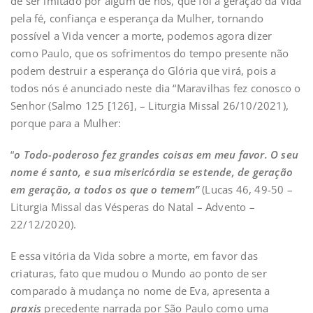
de ser imitado por algum de nós, que foi a geração da Vida
pela fé, confiança e esperança da Mulher, tornando
possível a Vida vencer a morte, podemos agora dizer
como Paulo, que os sofrimentos do tempo presente não
podem destruir a esperança do Glória que virá, pois a
todos nós é anunciado neste dia “Maravilhas fez conosco o
Senhor (Salmo 125 [126], – Liturgia Missal 26/10/2021),
porque para a Mulher:
“
o Todo-poderoso fez grandes coisas em meu favor. O seu
nome é santo, e sua misericórdia se estende, de geração
em geração, a todos os que o temem”
(Lucas 46, 49-50 –
Liturgia Missal das Vésperas do Natal – Advento –
22/12/2020).
E essa vitória da Vida sobre a morte, em favor das
criaturas, fato que mudou o Mundo ao ponto de ser
comparado à mudança no nome de Eva, apresenta a
praxis
precedente narrada por São Paulo como uma