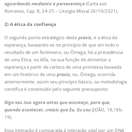
aguardando mediante a perseverança
(Carta aos
Romanos, Cap. 8, 24-25 – Liturgia Missal 26/10/2021).
2
) A ética da
confi
a
nça
O segundo ponto estratégico desta
praxis
, é a ética da
esperança, baseando-se no princípio de que em todo o
resultado de um fenômeno, ou Ômega, há a precedência
de uma Ética, ou Alfa, na sua função de alimentar a
esperança a partir da certeza de uma promessa baseada
em um histórico de uma
praxis,
ou, Ômega, ocorrida
anteriormente, assim seu princípio básico, ou metodologia
científica é constituído pelo seguinte pressuposto:
Digo-vos isso agora antes que aconteça, para que,
quando acontecer, creiais que Eu, Eu
sou
(JOÃO, 19,18b-
19).
Essa interação é comparada à interação vital por um DNA