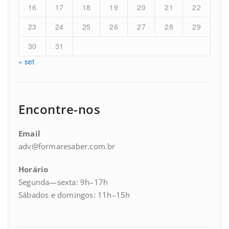
16
17
18
19
20
21
22
23
24
25
26
27
28
29
30
31
« set
Encontre-nos
Email
adv@formaresaber.com.br
Horário
Segunda—sexta: 9h–17h
Sábados e domingos: 11h–15h