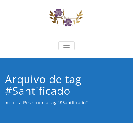
Skip
to
content
Formar e
Cidadania e Dignidade Humana
TOGGLE NAVIGATION
Saber
Arquivo de tag
#Santificado
Início
/
Posts com a tag "#Santificado"