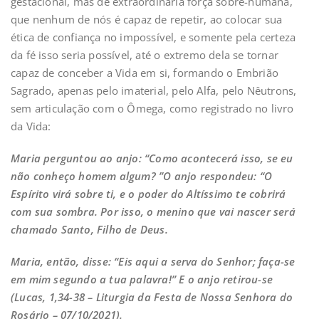
gestacional, mas de extraordinária força sobre-humana,
que nenhum de nós é capaz de repetir, ao colocar sua
ética de confiança no impossível, e somente pela certeza
da fé isso seria possível, até o extremo dela se tornar
capaz de conceber a Vida em si, formando o Embrião
Sagrado, apenas pelo imaterial, pelo Alfa, pelo Nêutrons,
sem articulação com o Ômega, como registrado no livro
da Vida:
Maria perguntou ao anjo: “Como acontecerá isso, se eu
não conheço homem algum? ”O anjo respondeu: “O
Espírito virá sobre ti, e o poder do Altíssimo te cobrirá
com sua sombra. Por isso, o menino que vai nascer será
chamado Santo, Filho de Deus.
Maria, então, disse: “Eis aqui a serva do Senhor; faça-se
em mim segundo a tua palavra!” E o anjo retirou-se
(Lucas, 1,34-38 – Liturgia da Festa de Nossa Senhora do
Rosário – 07/10/2021).