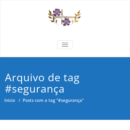
Skip
to
content
Formar e
Cidadania e Dignidade Humana
TOGGLE NAVIGATION
Saber
Arquivo de tag
#segurança
Início
/
Posts com a tag "#segurança"