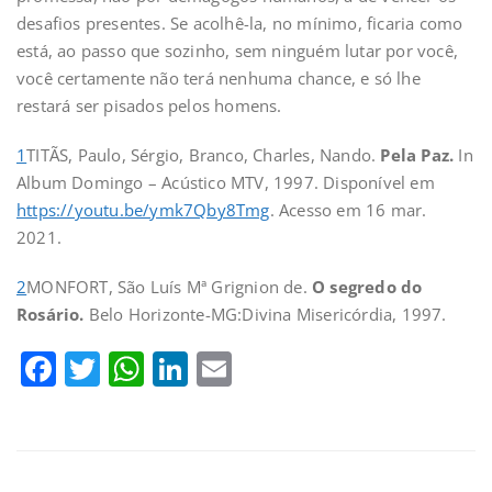
desafios presentes. Se acolhê-la, no mínimo, ficaria como
está, ao passo que sozinho, sem ninguém lutar por você,
você certamente não terá nenhuma chance, e só lhe
restará ser pisados pelos homens.
1
TITÃS, Paulo, Sérgio, Branco, Charles, Nando.
Pela Paz.
In
Album Domingo – Acústico MTV, 1997. Disponível em
https://youtu.be/ymk7Qby8Tmg
. Acesso em 16 mar.
2021.
2
MONFORT, São Luís Mª Grignion de.
O segredo do
Rosário.
Belo Horizonte-MG:Divina Misericórdia, 1997.
Facebook
Twitter
WhatsApp
LinkedIn
Email