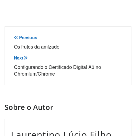
Navegação
Previous
de
Os frutos da amizade
Post
Next
Configurando o Certificado Digital A3 no
Chromium/Chrome
Sobre o Autor
Laurentino Lúcio Filho