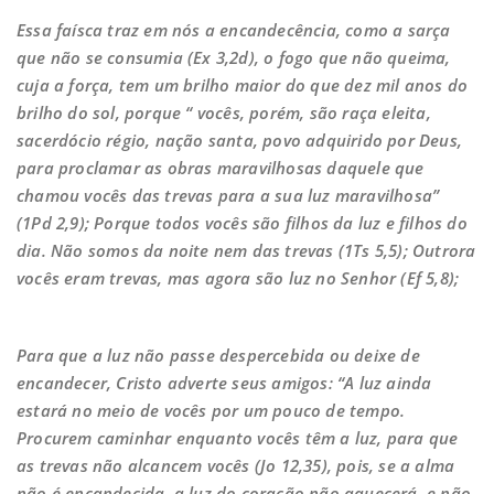
Essa faísca traz em nós a encandecência, como a sarça
que não se consumia (Ex 3,2d), o fogo que não queima,
cuja a força, tem um brilho maior do que dez mil anos do
brilho do sol, porque “ vocês, porém, são raça eleita,
sacerdócio régio, nação santa, povo adquirido por Deus,
para proclamar as obras maravilhosas daquele que
chamou vocês das trevas para a sua luz maravilhosa”
(1Pd 2,9); Porque todos vocês são filhos da luz e filhos do
dia. Não somos da noite nem das trevas (1Ts 5,5); Outrora
vocês eram trevas, mas agora são luz no Senhor (Ef 5,8);
Para que a luz não passe despercebida ou deixe de
encandecer, Cristo adverte seus amigos: “A luz ainda
estará no meio de vocês por um pouco de tempo.
Procurem caminhar enquanto vocês têm a luz, para que
as trevas não alcancem vocês (Jo 12,35), pois, se a alma
não é encandecida, a luz do coração não aquecerá, e não