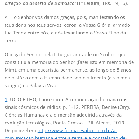
direção do deserto de Damasco’
(1ª Leitura, 1Rs, 19,16).
A Ti ó Senhor vos damos graças, pois, manifestando os
teus dons nos teus servos, coroai a Vossa Glória, armado
tua Tenda entre nós, e nós levantando o Vosso Filho da
Terra.
Obrigado Senhor pela Liturgia, amizade no Senhor, que
constituiu a memória do Senhor (fazei isto em memória de
Mim), em uma eucaristia permanente, ao longo de 5 anos
de história com a Humanidade sob o alimento (eis o meu
sangue) da Palavra Viva.
1
LUCIO FILHO, Laurentino. A comunicação humana nos
sinais cósmicos de rádios, p. 1-12. PEREIRA, Denise (Org),
Ciências Humanas e a dimensão adquirida através da
evolução tecnológica, Ponta Grossa – PR: Atenas, 2019.
Disponível em
http://www.formaresaber.com.br/a-
comunicacao-humana-entre-a-terra-e-a-constelacao-de-