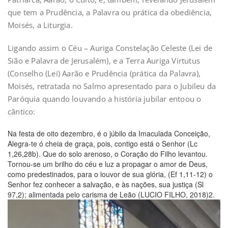
que tem a Prudência, a Palavra ou prática da obediência,
Moisés, a Liturgia.
Ligando assim o Céu – Auriga Constelação Celeste (Lei de
Sião e Palavra de Jerusalém), e a Terra Auriga Virtutus
(Conselho (Lei) Aarão e Prudência (prática da Palavra),
Moisés, retratada no Salmo apresentado para o Jubileu da
Paróquia quando louvando a história jubilar entoou o
cântico:
Na festa de oito dezembro, é o júbilo da Imaculada Conceição,
Alegra-te ó cheia de graça, pois, contigo está o Senhor (Lc
1,26,28b). Que do solo arenoso, o Coração do Filho levantou.
Tornou-se um brilho do céu e luz a propagar o amor de Deus,
como predestinados, para o louvor de sua glória, (Ef 1,11-12) o
Senhor fez conhecer a salvação, e às nações, sua justiça (Sl
97,2); alimentada pelo carisma de Leão (LUCIO FILHO, 2018)2.