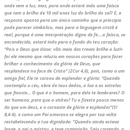
onde vem a luz, mas, para onde estará indo uma faísca
que tem o brilho de 10 mil anos luz do brilho do sol? E, a
resposta aponta para um único caminho que a princípio
pode parecer simbólico, mas para a linguagem cristã é
real, porque é uma interpretação digna de fé….a faísca, se
encandecida, estará indo para o fundo do teu coração:
“Pois o Deus que disse: «Do meio das trevas brilhe a luz!»
foi ele mesmo que reluziu em nossos corações para fazer
brilhar o conhecimento da glória de Deus, que
resplandece na face de Cristo” (2Cor 4,6), pois, como a um
amigo fiel, Ele te coroou de esplendor e glória: “Quando
contemplo o céu, obra de teus dedos, a lua e as estrelas
que fixaste… O que é o homem, para dele te lembrares? O
ser humano, para que o visites? Tu o fizeste pouco menos
do que um deus, e o coroaste de glória e esplendor”(Sl
8,4-6), e como um Pai amoroso se alegra por tua volta
restabelecendo a tua dignidade:
“Quando ainda estava
longe, o pai o avistou, e teve compaixão. Saiu correndo, o