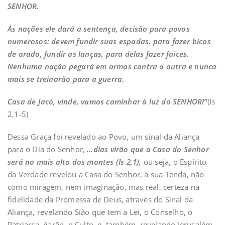
SENHOR.
Às nações ele dará a sentença, decisão para povos
numerosos: devem fundir suas espadas, para fazer bicos
de arado, fundir as lanças, para delas fazer foices.
Nenhuma nação pegará em armas contra a outra e nunca
mais se treinarão para a guerra.
Casa de Jacó, vinde, vamos caminhar à luz do SENHOR!”
(Is
2,1-5)
Dessa Graça foi revelado ao Povo, um sinal da Aliança
para o Dia do Senhor,
…dias virão que a Casa do Senhor
será no mais alto dos montes (Is 2,1),
ou seja, o Espírito
da Verdade revelou a Casa do Senhor, a sua Tenda, não
como miragem, nem imaginação, mas real, certeza na
fidelidade da Promessa de Deus, através do Sinal da
Aliança, revelando Sião que tem a Lei, o Conselho, o
Patriarca, Aarão, o Culto, e, também, revelando Jerusalém