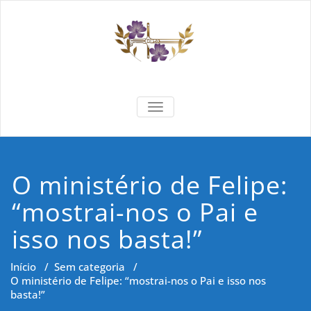
Skip
to
content
Formar e
Cidadania e Dignidade Humana
TOGGLE NAVIGATION
Saber
O ministério de Felipe:
“mostrai-nos o Pai e
isso nos basta!”
Início
/
Sem categoria
/
O ministério de Felipe: “mostrai-nos o Pai e isso nos
basta!”