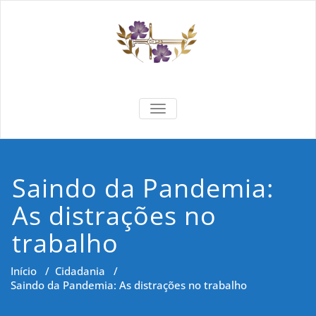
Skip
to
content
Formar e
Cidadania e Dignidade Humana
TOGGLE NAVIGATION
Saber
Saindo da Pandemia:
As distrações no
trabalho
Início
/
Cidadania
/
Saindo da Pandemia: As distrações no trabalho