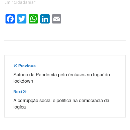
Em "Cidadania"
Facebook
Twitter
WhatsApp
LinkedIn
Email
Navegação
Previous
de
Saindo da Pandemia pelo recluses no lugar do
lockdown
Post
Next
A corrupção social e política na democracia da
lógica