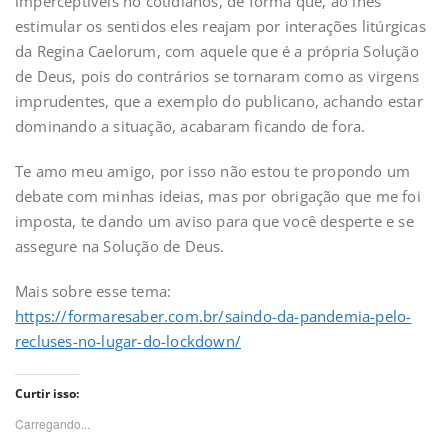
imperceptíveis no cotidianos, de forma que, ao lhes
estimular os sentidos eles reajam por interações litúrgicas
da Regina Caelorum, com aquele que é a própria Solução
de Deus, pois do contrários se tornaram como as virgens
imprudentes, que a exemplo do publicano, achando estar
dominando a situação, acabaram ficando de fora.
Te amo meu amigo, por isso não estou te propondo um
debate com minhas ideias, mas por obrigação que me foi
imposta, te dando um aviso para que você desperte e se
assegure na Solução de Deus.
Mais sobre esse tema:
https://formaresaber.com.br/saindo-da-pandemia-pelo-
recluses-no-lugar-do-lockdown/
Curtir isso:
Carregando...