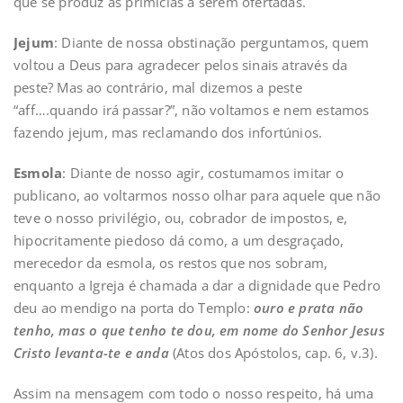
que se produz as primícias a serem ofertadas.
Jejum
: Diante de nossa obstinação perguntamos, quem
voltou a Deus para agradecer pelos sinais através da
peste? Mas ao contrário, mal dizemos a peste
“aff….quando irá passar?”, não voltamos e nem estamos
fazendo jejum, mas reclamando dos infortúnios.
Esmola
: Diante de nosso agir, costumamos imitar o
publicano, ao voltarmos nosso olhar para aquele que não
teve o nosso privilégio, ou, cobrador de impostos, e,
hipocritamente piedoso dá como, a um desgraçado,
merecedor da esmola, os restos que nos sobram,
enquanto a Igreja é chamada a dar a dignidade que Pedro
deu ao mendigo na porta do Templo:
ouro e prata não
tenho, mas o que tenho te dou, em nome do Senhor Jesus
Cristo levanta-te e anda
(Atos dos Apóstolos, cap. 6, v.3).
Assim na mensagem com todo o nosso respeito, há uma